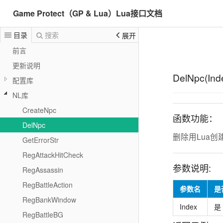
Game Protect（GP & Lua）Lua接口文档
目录
搜索
展开
前言
更新说明
DelNpc(Ind
配置库
NL库
CreateNpc
函数功能：
DelNpc
删除用Lua创
GetErrorStr
RegAttackHitCheck
参数说明:
RegAssassin
RegBattleAction
参数名
是
RegBankWindow
Index
是
RegBattleBG