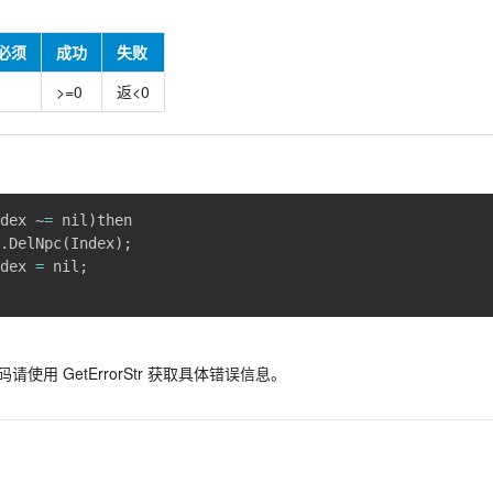
必须
成功
失败
>=0
返<0
ndex ~
=
 nil
)
then

L.DelNpc
(
Index
)
;
ndex 
=
 nil
;
请使用 GetErrorStr 获取具体错误信息。