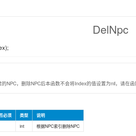
DelNpc
ex);
建的NPC，删除NPC后本函数不会将Index的值设置为nil，请在函
否必须
类型
说明
int
根据NPC索引删除NPC